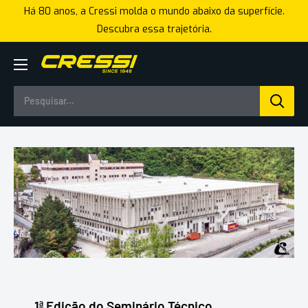
Pular
Há 80 anos, a Cressi molda o mundo abaixo da superfície.
para
Descubra essa trajetória.
o
conteúdo
Cressi
Brasil
1ª Edição do Seminário Técnico