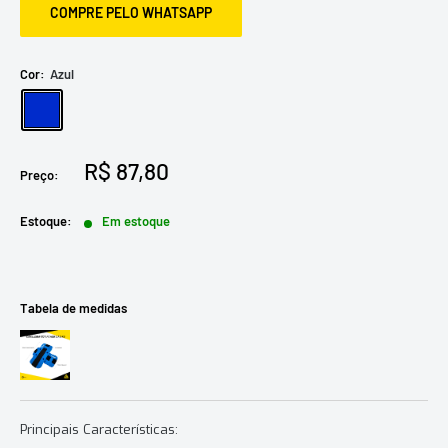
COMPRE PELO WHATSAPP
Cor:
Azul
Azul
Preço
R$ 87,80
Preço:
promocional
Estoque:
Em estoque
Tabela de medidas
Principais Características: