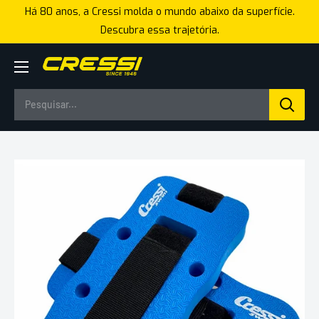
Pular
Há 80 anos, a Cressi molda o mundo abaixo da superfície.
para
Descubra essa trajetória.
o
conteúdo
Cressi
Brasil