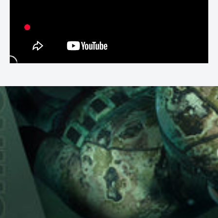
movimento.
Vendido em Par (2 Unidades):
O par facilita o uso
bilateral, proporcionando equilíbrio nas atividades.
SEGURANÇA E USO CORRETO:
Uso Seguro:
Assegure-se de ajustar bem as tiras de velcro
para evitar deslizamentos durante o treino. Não utilize em
áreas fora da piscina.
Precauções:
Evite uso prolongado para prevenir fadiga
excessiva nos membros inferiores.
Manutenção:
Lave com água doce após o uso e deixe secar
completamente ao ar livre para preservar a durabilidade.
ESPECIFICAÇÕES TÉCNICAS:
Material: EVA leve e flexível.