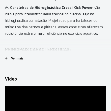
As
Caneleiras de Hidroginástica Cressi Kick Power
são
ideais para intensificar seus treinos na piscina, seja na
hidroginástica ou natação. Projetadas para fortalecer os
músculos das pernas e glúteos, essas caneleiras oferecem
resistência extra e maior eficiência no exercício aquático.
PRINCIPAIS CARACTERÍSTICAS:
Ver mais
Exercício de Resistência:
Aumente a força dos membros
inferiores e glúteos, aproveitando o ambiente aquático
para intensificar seus treinos.
Video
Material EVA de Alta Qualidade:
Feitas de material leve,
flexível, atóxico e lavável, garantindo durabilidade e
conforto.
Ajuste Seguro com Velcro:
As tiras de velcro permitem
uma fixação firme e confortável, garantindo liberdade de