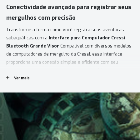
Conectividade avançada para registrar seus
mergulhos com precisão
Transforme a forma como você registra suas aventuras
subaquáticas com a
Interface para Computador Cressi
Bluetooth Grande Visor
Compatível com diversos modelos
de computadores de mergulho da Cressi, essa interface
proporciona uma conexão simples e eficiente com seu
smartphone ou computador, garantindo praticidade e
Ver mais
tecnologia de ponta em cada mergulho.
PRINCIPAIS CARACTERÍSTICAS
Conectividade Moderna
: A interface utiliza tecnologia Bluetooth
para conectar computadores de mergulho Cressi aos sistemas
Android e iOS de maneira intuitiva. Também permite a transferência
de dados para PC ou MAC com uso de cabo.
Compatibilidade Ampla
: Desenvolvida exclusivamente para os