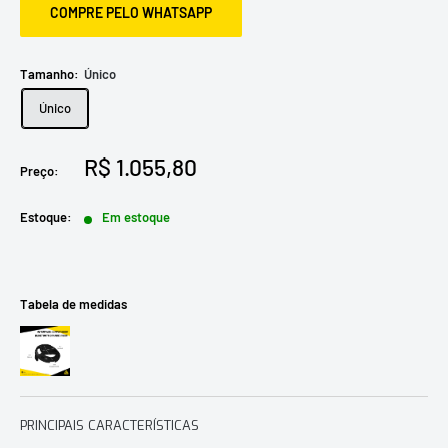
COMPRE PELO WHATSAPP
Tamanho:
Único
Único
Preço
R$ 1.055,80
Preço:
promocional
Estoque:
Em estoque
Tabela de medidas
PRINCIPAIS CARACTERÍSTICAS