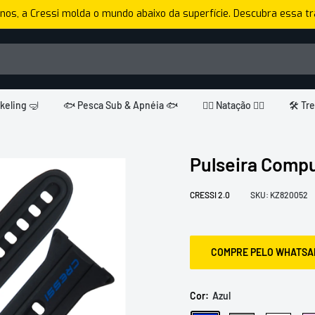
nos, a Cressi molda o mundo abaixo da superfície. Descubra essa tra
keling 🤿
🐟 Pesca Sub & Apnéia 🐟
🏊🏼 Natação 🏊🏼
🛠️ Tr
Pulseira Compu
CRESSI 2.0
SKU:
KZ820052
COMPRE PELO WHATSA
Cor:
Azul