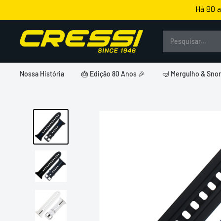
Pular
Há 80 a
para
o
Cressi
conteúdo
Brasil
Nossa História
🎂 Edição 80 Anos 🎉
🤿 Mergulho & Snor