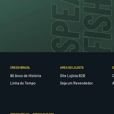
ESPECIFICAÇÕES TÉCNICAS
Composição:
Borracha e aço inoxidável
Conteúdo:
1 par de pulseiras (duas peças)
SEGURANÇA E USO CORRETO
Cuidados após o uso:
Lavar com água doce em abundância,
em local protegido.
Armazenamento:
Seque à sombra e guarde em local proteg
CRESSI BRASIL
AREA DO LOJISTA
D
durabilidade.
80 Anos de História
Site Lojista B2B
C
Com a
Pulseira Computador Cressi Goa
, você garante
Linha do Tempo
Seja um Revendedor
A
segurança do seu computador em todas as suas aventur