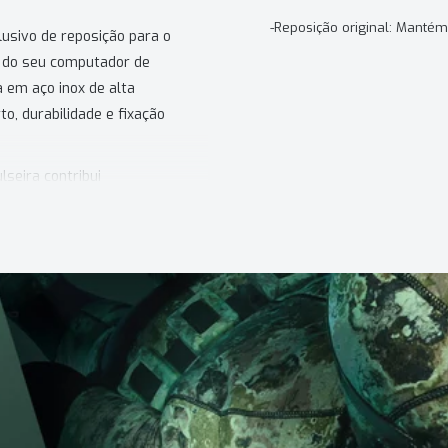
-Reposição original: Mantém
usivo de reposição para o
a do seu computador de
 em aço inox de alta
o, durabilidade e fixação
lseira contribui
ndo sua funcionalidade e
mputador de mergulho
cilmente ao pulso ou sobre
cas e ergonômicas do