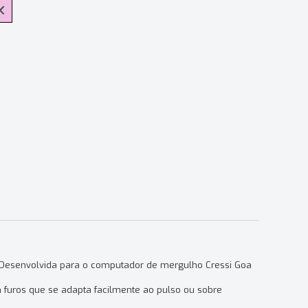
sa
al
S
: Desenvolvida para o computador de mergulho Cressi Goa
om furos que se adapta facilmente ao pulso ou sobre