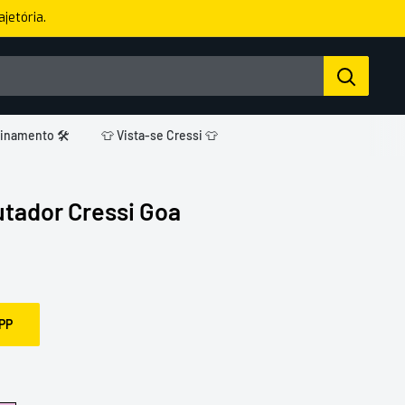
jetória.
einamento 🛠️
👕 Vista-se Cressi 👕
tador Cressi Goa
PP