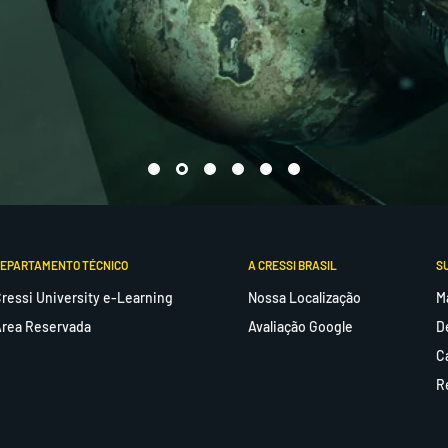
 secar à sombra e guardar
ido para prolongar a
EPARTAMENTO TÉCNICO
A CRESSI BRASIL
S
ressi University e-Learning
Nossa Localização
M
 o desempenho e a
rea Reservada
Avaliação Google
D
as subaquáticas.
C
R