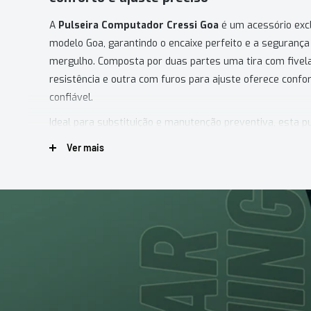
A
Pulseira Computador Cressi Goa
é um acessório excl
modelo Goa, garantindo o encaixe perfeito e a seguranç
mergulho. Composta por duas partes uma tira com fivela
resistência e outra com furos para ajuste oferece confort
confiável.
Ideal para substituição e manutenção preventiva, esta pu
diretamente para a vida útil do seu equipamento, mante
Ver mais
segurança.
PRINCIPAIS CARACTERÍSTICAS
Compatibilidade exclusiva:
Desenvolvida para o co
Cressi Goa
Ajuste confortável:
Tira com furos que se adapta fa
neoprene
Reposição original:
Mantém as características técni
produto