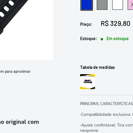
Azul
Cinza
Branco
Ro
Preço
R$ 329,80
Preço:
promocion
Estoque:
Em estoque
Tabela de medidas
em para aproximar
PRINCIPAIS CARACTERÍSTICA
-Compatibilidade exclusiva
o original com
-Ajuste confortável: Tira c
neoprene