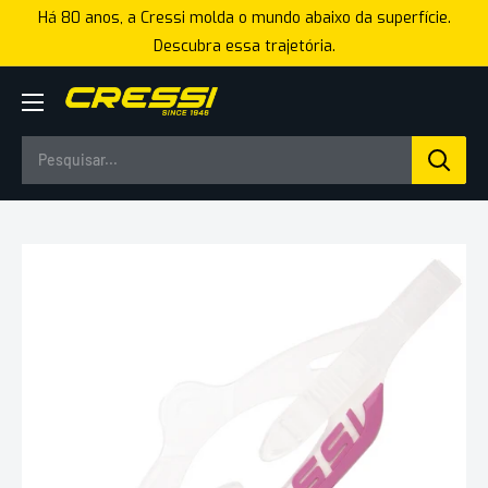
Pular
Há 80 anos, a Cressi molda o mundo abaixo da superfície.
para
Descubra essa trajetória.
o
conteúdo
Cressi
Brasil