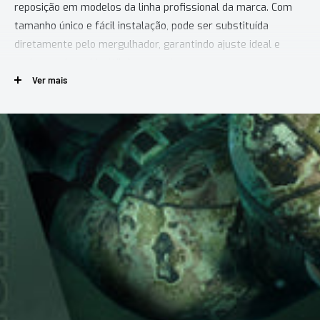
reposição em modelos da linha profissional da marca. Com
tamanho único e fácil instalação, pode ser substituída
diretamente pelo mergulhador, garantindo ajuste ideal e
prolongando a vida útil da sua máscara.
Ver mais
PRINCIPAIS CARACTERÍSTICAS
Silicone de alta qualidade:
material durável, flexível e
confortável para uso prolongado.
Instalação fácil:
reposição simples feita pelo próprio
mergulhador.
Design funcional:
largura da tira ajustada para encaixe
seguro nas presilhas laterais.
ESPECIFICAÇÕES TÉCNICAS
Composição:
100% silicone
Quantum Zeus Naxos
Conteúdo:
1 tira de máscara