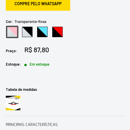
COMPRE PELO WHATSAPP
Cor:
Transparente-Rosa
Transparente-
Transparente-
Preto-
Preto-
Rosa
Preto
Azul
vermelho
Preço
R$ 87,80
Preço:
promocional
Estoque:
Em estoque
Tabela de medidas
PRINCIPAIS CARACTERÍSTICAS