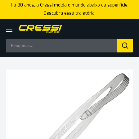
Pular
Há 80 anos, a Cressi molda o mundo abaixo da superfície.
para
Descubra essa trajetória.
o
conteúdo
Cressi
Brasil