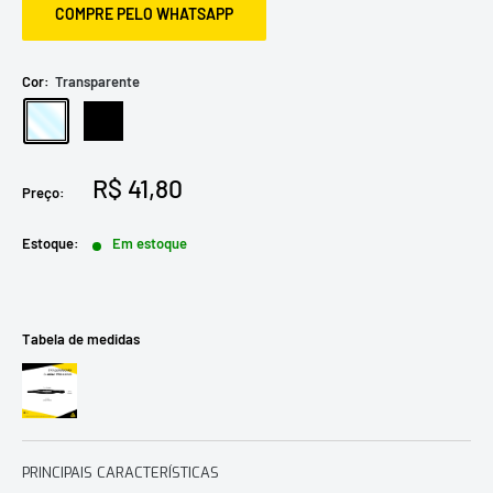
COMPRE PELO WHATSAPP
Cor:
Transparente
Transparente
Preto
Preço
R$ 41,80
Preço:
promocional
Estoque:
Em estoque
Tabela de medidas
PRINCIPAIS CARACTERÍSTICAS