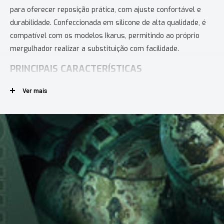
para oferecer reposição prática, com ajuste confortável e
durabilidade. Confeccionada em silicone de alta qualidade, é
compatível com os modelos Ikarus, permitindo ao próprio
mergulhador realizar a substituição com facilidade.
PRINCIPAIS CARACTERÍSTICAS
Silicone Resistente:
Alta durabilidade, ajuste confortável
Ver mais
e seguro
Tamanho Único:
Compatível com os modelos Ikarus
Fácil Substituição:
Pode ser trocada pelo próprio
mergulhador
Design Flexível:
Adapta-se perfeitamente à estrutura da
máscara
ESPECIFICAÇÕES TÉCNICAS
Composição:
Silicone