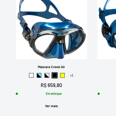
Máscara Cressi Air
+3
Preto-Azul Escuro
Preto-Azul
Preto-Branco
Preto
Amarelo
Preço
R$ 659,80
promocional
Em estoque
Ver mais