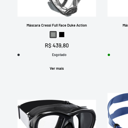
Máscara Cressi Full Face Duke Action
Más
Cinza
Preto
Preço
R$ 439,80
promocional
Esgotado
Ver mais