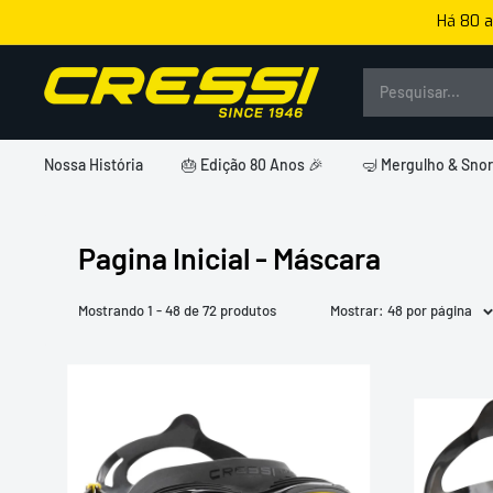
Pular
Há 80 a
para
o
Cressi
conteúdo
Brasil
Nossa História
🎂 Edição 80 Anos 🎉
🤿 Mergulho & Snor
Pagina Inicial - Máscara
Mostrando 1 - 48 de 72 produtos
Mostrar: 48 por página