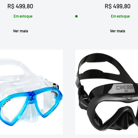
Preço
Preço
R$ 499,80
R$ 499,80
promocional
promocional
Em estoque
Em estoque
Ver mais
Ver mais