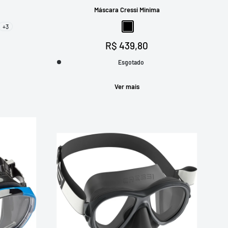
Máscara Cressi Minima
+3
arelo
a
Preto
Preço
R$ 439,80
promocional
Esgotado
Ver mais