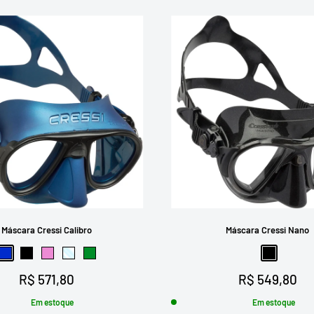
Máscara Cressi Calibro
Máscara Cressi Nano
Azul
Preto
Rosa
Transparente
Verde
Preto
Preço
Preço
R$ 571,80
R$ 549,80
promocional
promocional
Em estoque
Em estoque