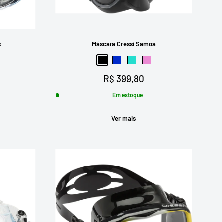
s
Máscara Cressi Samoa
Preto
Azul
Acquamarine
Rosa
Preço
R$ 399,80
promocional
Em estoque
Ver mais