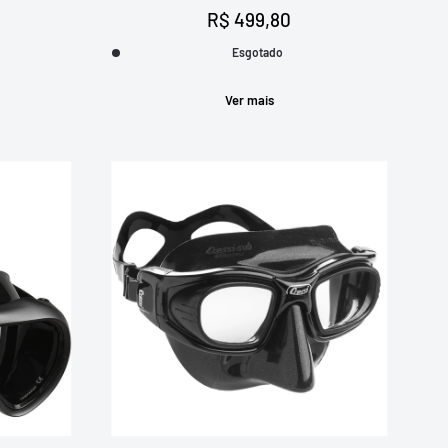
Preço
R$ 499,80
promocional
Esgotado
Ver mais