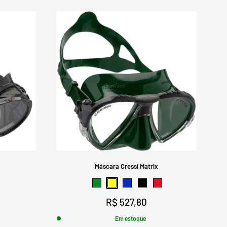
Máscara Cressi Matrix
Verde
Amarelo
Azul
Preto
Vermelho
Preço
R$ 527,80
promocional
Em estoque