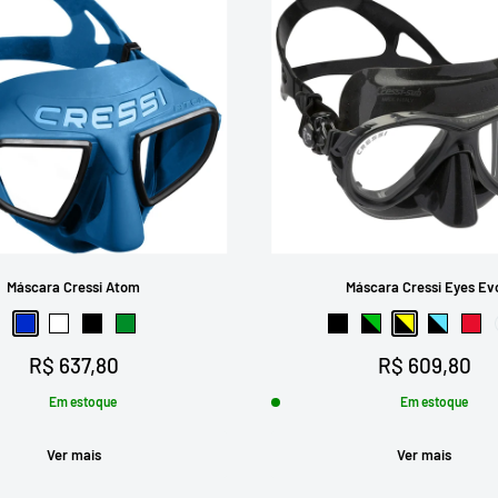
Máscara Cressi Atom
Máscara Cressi Eyes Ev
Azul
Branco
Preto
Verde
Preto
Preto-Verde
Preto-Amarel
Preto-Az
Ver
Preço
Preço
R$ 637,80
R$ 609,80
promocional
promocional
Em estoque
Em estoque
Ver mais
Ver mais