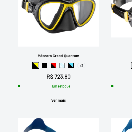
Máscara Cressi Quantum
+3
Preto-Amarelo
Preto
Preto-Vermelho
Transparente
Preto-Azul
Preço
R$ 723,80
promocional
Em estoque
Ver mais