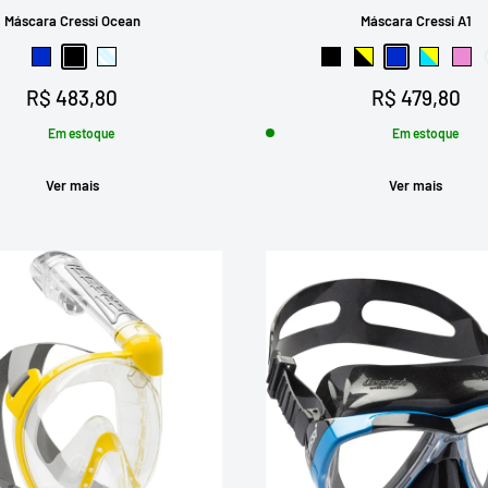
Máscara Cressi Ocean
Máscara Cressi A1
Azul
Preto
Transparente
Preto
Preto-Amarelo
Azul
Azul-Am
Ros
Preço
Preço
R$ 483,80
R$ 479,80
promocional
promocional
Em estoque
Em estoque
Ver mais
Ver mais