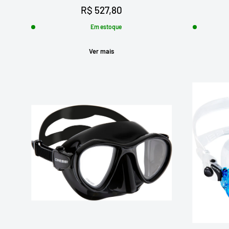
Preço
R$ 527,80
promocional
Em estoque
Ver mais