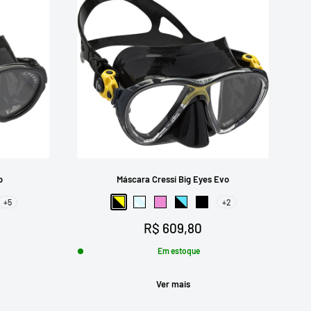
o
Máscara Cressi Big Eyes Evo
+5
+2
o
ul
melho
Preto-Amarelo
Transparente
Rosa
Preto-Azul
Preto
Preço
R$ 609,80
promocional
Em estoque
Ver mais