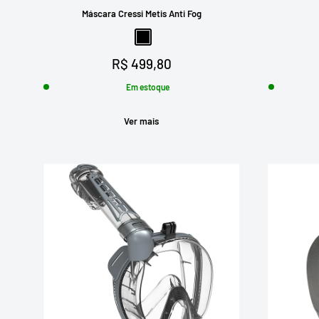
Máscara Cressi Metis Anti Fog
Preto
Preço
R$ 499,80
promocional
Em estoque
Ver mais