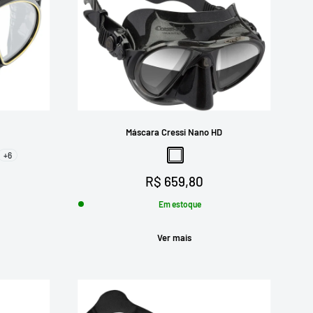
Máscara Cressi Nano HD
+6
nza
to-Vermelho
Espelhado
Preço
R$ 659,80
promocional
Em estoque
Ver mais