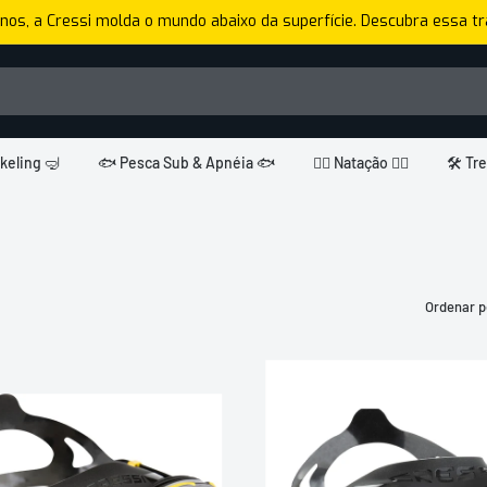
nos, a Cressi molda o mundo abaixo da superfície. Descubra essa tra
keling 🤿
🐟 Pesca Sub & Apnéia 🐟
🏊🏼 Natação 🏊🏼
🛠️ Tr
Ordenar p