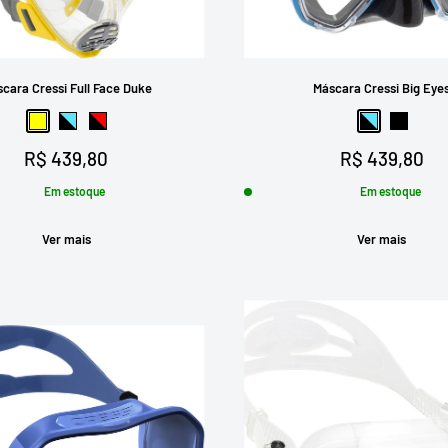
cara Cressi Full Face Duke
Máscara Cressi Big Eye
Amarelo
Preto-Azul
Preto-Vermelho
Preto-Azul
Preto
Preço
Preço
R$ 439,80
R$ 439,80
promocional
promocional
Em estoque
Em estoque
Ver mais
Ver mais