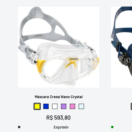
Máscara Cressi Nano Crystal
Amarelo
Azul
Branco
Lilás
Rosa
Transparente
Preço
R$ 593,80
promocional
Esgotado