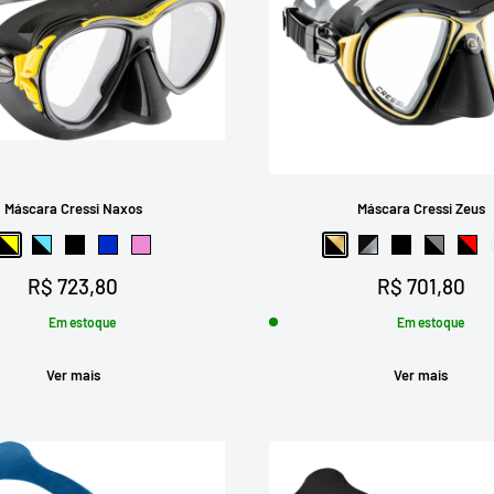
Máscara Cressi Naxos
Máscara Cressi Zeus
Preto-Amarelo
Preto-Azul
Preto
Azul
Rosa
Preto-Dourado
Preto-Espelhado
Preto
Preto-Ci
Pre
Preço
Preço
R$ 723,80
R$ 701,80
promocional
promocional
Em estoque
Em estoque
Ver mais
Ver mais