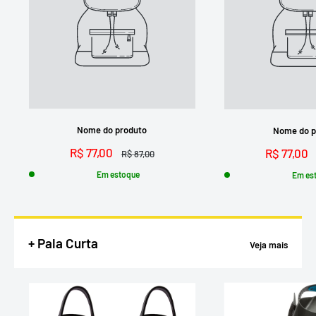
Nome do produto
Nome do p
R$ 77,00
R$ 77,00
R$ 87,00
Em estoque
Em es
+ Pala Curta
Veja mais