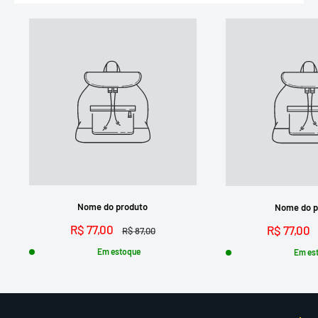
Nome do produto
Nome do p
R$ 77,00
R$ 77,00
R$ 87,00
Em estoque
Em es