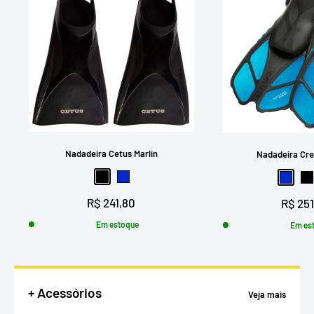
Nadadeira Cetus Marlin
Nadadeira Cre
Preto
Azul
Azul
P
Preço
R$ 241,80
Preço
R$ 251
promocional
promo
Em estoque
Em es
+ Acessórios
Veja mais