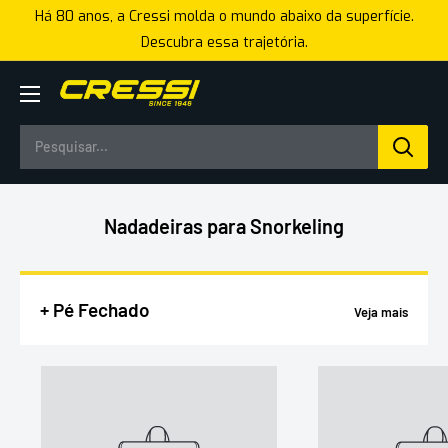
Pular
Há 80 anos, a Cressi molda o mundo abaixo da superfície.
para
Descubra essa trajetória.
o
conteúdo
Cressi
Brasil
Nadadeiras para Snorkeling
+ Pé Fechado
Veja mais